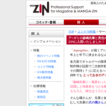
漫画人のため
TOP
>
コミケ76特集
> サー
ア○ガミの森嶋先輩と美也の3
インフォメーション
ZINに入荷いたしました！
特集
「Aspergillus」
が描くア○
年上と年下に挟まれるな
・
秋のイベント特集
・
SW＆SC45特集
各方面でギャルゲーの限
制作陣が誌面で二次創作
・
コミケ76特集
その期待 ( ？ ) に応える
・
GW新作特集
ZIN
でも
とっておきのア
・
例大祭特集
『森嶋先輩に一風変わっ
出庫情報
目隠しと拘束具をつける
もちろん、紳士はうろた
・
秋葉原店
・
新宿店
そんな橘さんが、先輩と
むしろ先輩の
犬の橘さん